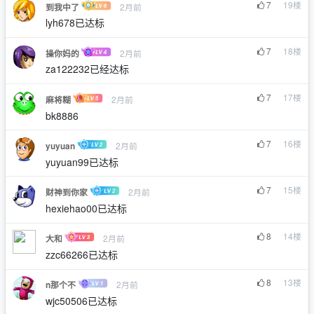
7
19
楼
2月前
到我中了
lyh678已达标
7
18
楼
2月前
操你妈的
za122232已经达标
7
17
楼
2月前
麻将糊
bk8886
7
16
楼
2月前
yuyuan
yuyuan99已达标
7
15
楼
2月前
财神到你家
hexiehao00已达标
8
14
楼
2月前
大和
zzc66266已达标
8
13
楼
2月前
n那个不
wjc50506已达标