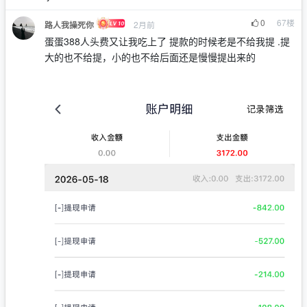
0
67
楼
2月前
路人我操死你
蛋蛋388人头费又让我吃上了 提款的时候老是不给我提 .提
大的也不给提，小的也不给后面还是慢慢提出来的